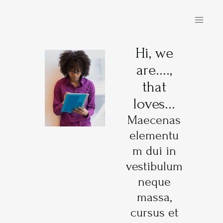
Skip
MAIN
to
MENU
content
Hi, we
are....,
that
loves...
Maecenas
elementu
m dui in
vestibulum
neque
massa,
cursus et